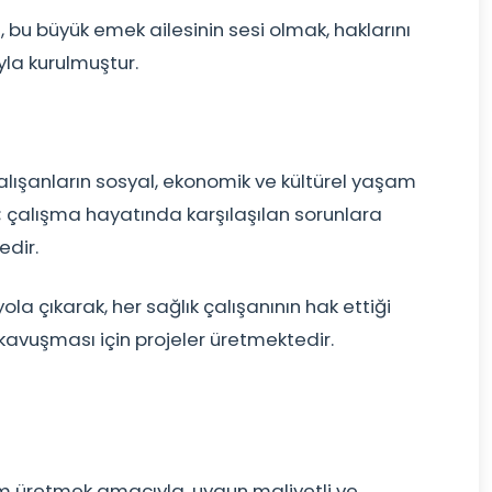
 bu büyük emek ailesinin sesi olmak, haklarını
la kurulmuştur.
ışanların sosyal, ekonomik ve kültürel yaşam
; çalışma hayatında karşılaşılan sorunlara
dir.
e yola çıkarak, her sağlık çalışanının hak ettiği
avuşması için projeler üretmektedir.
üm üretmek amacıyla, uygun maliyetli ve